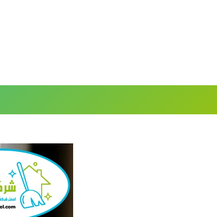
خطي
لى
لمحتوى