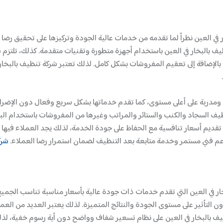
ي العين نظراً لما تقدمه من خدمات عالية الجودة وتركيزها على تحقيق رضا ال
ظيف بالبخار في العين باستخدام أجهزة متطورة وتقنيات متقدمة. كذلك، تلتزم 
يهة بالإضافة إلى تعقيم المفروشات بشكل كامل. لذلك تعتبر شركة تنظيف بالبخا
ومدربة على أعلى مستوى، كما تقدم خدماتها بشكل سريع وفعال دون الإضرار 
ف السجاد والكنب والستائر والمراتب وغيرها من المفروشات باستخدام البخار،
 تقديم أسعار تنافسية مع الحفاظ على جودة الخدمة، لذلك يجد العملاء فيها
دعم فني مستمر وخدمة متابعة بعد التنظيف لضمان استمرار رضا العملاء.
شرك
خار في العين التي تقدم خدمات ذات جودة عالية بأسعار مناسبة تناسب الجميع
 التأثير على مستوى الجودة والنتائج المتميزة. لذلك يعتبر العديد من العم
ظيف بالبخار في العين على نظام تسعير شفاف وواضح دون أية رسوم خفية، لذل