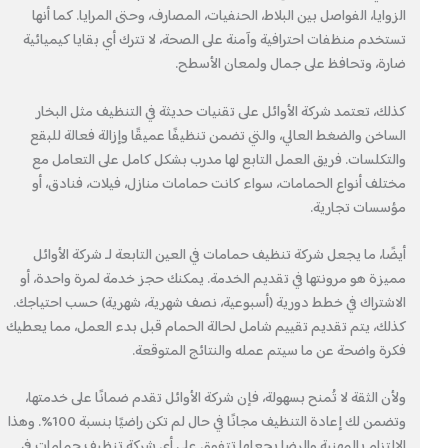
الزوايا، الفواصل بين البلاط، الحنفيات، المصارف، وحتى المرايا. كما أنها
تستخدم منظفات احترافية وآمنة على الصحة، لا تترك أي بقايا كيميائية
ضارة، وتحافظ على جمال ولمعان الأسطح.
كذلك، تعتمد شركة الأوائل على تقنيات حديثة في التنظيف مثل البخار
الساخن والضغط العالي، والتي تضمن تنظيفًا عميقًا وإزالة فعالة للبقع
والتكلسات. فريق العمل التابع لها مدرب بشكل كامل على التعامل مع
مختلف أنواع الحمامات، سواء كانت حمامات منازل، فيلات، فنادق، أو
مؤسسات تجارية.
أيضًا، ما يجعل شركة تنظيف حمامات في العين التابعة لـ شركة الأوائل
مميزة هو مرونتها في تقديم الخدمة. يمكنك حجز خدمة لمرة واحدة، أو
الاشتراك في خطط دورية (أسبوعية، نصف شهرية، شهرية) حسب احتياجك.
كذلك، يتم تقديم تقييم شامل لحالة الحمام قبل بدء العمل، مما يعطيك
فكرة واضحة عن ما سيتم عمله والنتائج المتوقعة.
ولأن الثقة لا تُمنح بسهولة، فإن شركة الأوائل تقدم ضمانًا على خدمتها،
وتضمن لك إعادة التنظيف مجانًا في حال لم تكن راضيًا بنسبة 100%. وهذا
الالتزام بالمهنية والرضا يجعلها تتفوق على أي شركة تنظيف حمامات في