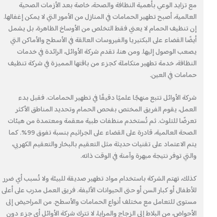
مع تزايد الوعي بأهمية النظافة والصحة، خاصة بعد الأزمات الصحية
العالمية، أصبح تطهير الحمامات في المنازل من الأمور التي لا يمكن إغفالها.
إن تنظيف الحمام لا يعني فقط التخلص من الأوساخ الظاهرة، بل يشمل
أيضًا القضاء على البكتيريا والفيروسات العالقة في الأسطح والأماكن التي
يصعب الوصول إليها. ومن هنا، تقدم شركة الأوائل، الرائدة في خدمات
النظافة، خدمة تطهير متكاملة كجزء من باقتها المميزة في شركة تنظيف
حمامات في العين.
شركة الأوائل تتبع منهجًا علميًا دقيقًا في تطهير الحمامات. فقبل بدء
العمل، يقوم الفريق المختص بفحص الحمام وتحديد المناطق الأكثر
تعرضًا للتلوث. ثم تُستخدم منظفات طبية معقمة ومعتمدة من هيئات
الصحة العالمية، قادرة على القضاء على الجراثيم بنسبة تفوق 99%. كما
يتم الاعتماد على تقنيات حديثة مثل التعقيم بالبخار والتعقيم الكهربي،
والتي توفر نتيجة مبهرة وآمنة في الوقت ذاته.
كذلك، تهتم الشركة باستخدام مواد تطهير صديقة للبيئة ولا تُسبب أي ضرر
للأطفال أو كبار السن أو حتى الحيوانات الأليفة. فريق العمل مدرب على أعلى
مستوى للتعامل مع مختلف أنواع الحمامات والأسطح. من المراحيض إلى
الأحواض، من البلاط إلى الزجاج والمرايا، لا تترك شركة الأوائل أي جزء دون