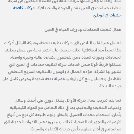
تامة. وهذا ما جعل اسمها مرادفًا للثقة بين العملاء الباحثين عن شركة
تنظيف حمامات في العين تقدم الجودة والمصداقية.
شركة مكافحة
حشرات في ابوظبي
عمال تنظيف الحمامات ودورات المياه في العين
العمال هم القلب النابض لأي شركة تنظيف ناجحة، وشركة الأوائل أدركت
هذا المبدأ منذ انطلاقتها. لذلك حرصت على اختيار نخبة من عمال تنظيف
الحمامات ودورات المياه ممن يتمتعون بكفاءة عالية وخبرة واسعة،
ليشكلوا فريقًا قويًا ضمن خدمات شركة تنظيف حمامات في العين التي
تشتهر بها الشركة. هؤلاء العمال لا يقومون بالتنظيف السريع السطحي
فقط، بل يتعاملون مع كل زاوية وتفصيلة بدقة شديدة وحرص كامل على
جودة النتيجة.
كما يتم تدريب عمال شركة الأوائل بشكل دوري على أحدث وسائل
وتقنيات التنظيف والتعقيم، بما في ذلك التعامل مع المواد الكيميائية
بأمان، استخدام معدات الغسيل بالبخار، وفهم طبيعة كل نوع من أنواع
الأرضيات والتجهيزات الصحية. كذلك، يتم تزويدهم بالأدوات الحديثة التي
تساعدهم في أداء عملهم بأعلى درجات الكفاءة والسرعة.