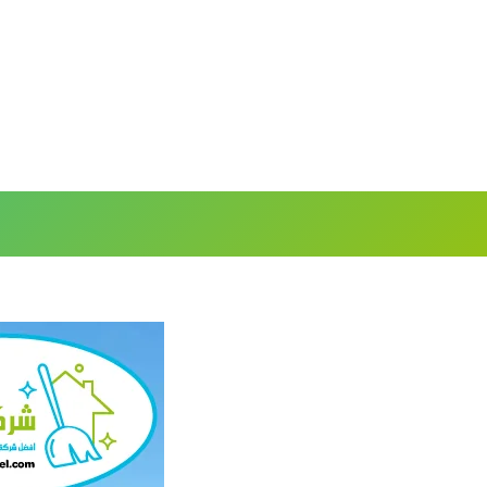
خطي
لى
لمحتوى