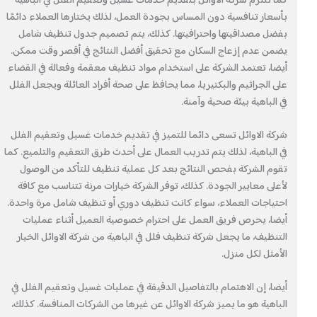
كما تلتزم شركة الاوائل بتقديم خدمات غسيل وتعقيم الفلل في الباهية
بأسعار تنافسية دون المساس بجودة العمل، لذلك يختارها العملاء دائمًا
بفضل مصداقيتها واحترافيتها. كذلك، يتم تصميم جدول تنظيف شامل
يضمن عدم إزعاج السكان مع تحقيق أفضل النتائج في أقصر وقت ممكن.
أيضا، تعتمد الشركة على استخدام مواد تنظيف معقمة وفعالة في القضاء
على الجراثيم والبكتيريا، مما يحافظ على صحة أفراد العائلة ويجعل الفلل
في الباهية بيئة صحية وآمنة.
شركة الاوائل تسعى دائما للتميز في تقديم خدمات غسيل وتعقيم الفلل
في الباهية، لذلك يتم تدريب العمال على أحدث طرق التعقيم والتلميع. كما
تقوم الشركة بفحص النتائج بعد كل عملية تنظيف للتأكد من الوصول
لأعلى معايير الجودة. كذلك، توفر الشركة خيارات مرنة تتناسب مع كافة
احتياجات العملاء، سواء كانت تنظيف دوري أو تنظيف شامل مرة واحدة.
أيضا، يحرص فريق العمل على احترام خصوصية العميل أثناء عمليات
التنظيف، ما يجعل شركة تنظيف فلل في الباهية من شركة الاوائل الخيار
الأمثل لكل منزل.
أيضا، إن الاهتمام بالتفاصيل الدقيقة في عمليات غسيل وتعقيم الفلل في
الباهية هو ما يميز شركة الاوائل عن غيرها من الشركات المنافسة. كذلك،