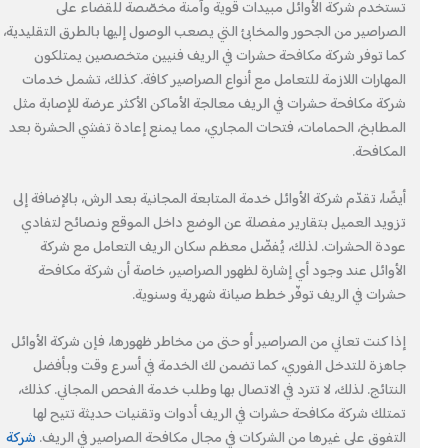
تستخدم شركة الأوائل مبيدات قوية وآمنة مخصّصة للقضاء على
الصراصير من الجحور والمخابئ التي يصعب الوصول إليها بالطرق التقليدية،
كما توفر شركة مكافحة حشرات في الريف فنيين متخصصين يمتلكون
المهارات اللازمة للتعامل مع أنواع الصراصير كافة. كذلك، تشمل خدمات
شركة مكافحة حشرات في الريف معالجة الأماكن الأكثر عرضة للإصابة مثل
المطابخ، الحمامات، فتحات المجاري، مما يمنع إعادة تفشي الحشرة بعد
المكافحة.
أيضًا، تقدّم شركة الأوائل خدمة المتابعة المجانية بعد الرش، بالإضافة إلى
تزويد العميل بتقارير مفصلة عن الوضع داخل الموقع ونصائح لتفادي
عودة الحشرات. لذلك، يُفضّل معظم سكان الريف التعامل مع شركة
الأوائل عند وجود أي إشارة لظهور الصراصير، خاصة أن شركة مكافحة
حشرات في الريف توفّر خطط صيانة شهرية وسنوية.
إذا كنت تعاني من الصراصير أو حتى من مخاطر ظهورها، فإن شركة الأوائل
جاهزة للتدخل الفوري، كما تضمن لك الخدمة في أسرع وقت وبأفضل
النتائج. لذلك، لا تترد في الاتصال بها وطلب خدمة الفحص المجاني. كذلك،
تمتلك شركة مكافحة حشرات في الريف أدوات وتقنيات حديثة تتيح لها
التفوق على غيرها من الشركات في مجال مكافحة الصراصير في الريف.
شركة