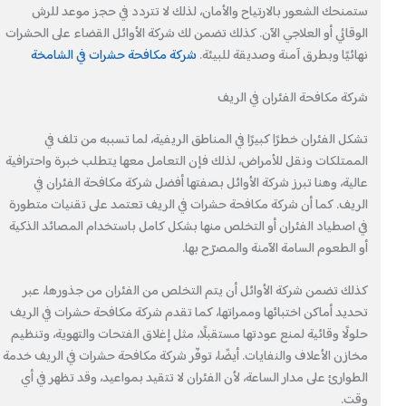
ستمنحك الشعور بالارتياح والأمان، لذلك لا تتردد في حجز موعد للرش
الوقائي أو العلاجي الآن. كذلك تضمن لك شركة الأوائل القضاء على الحشرات
نهائيًا وبطرق آمنة وصديقة للبيئة.
شركة مكافحة حشرات في الشامخة
شركة مكافحة الفئران في الريف
تشكل الفئران خطرًا كبيرًا في المناطق الريفية، لما تسببه من تلف في
الممتلكات ونقل للأمراض، لذلك فإن التعامل معها يتطلب خبرة واحترافية
عالية، وهنا تبرز شركة الأوائل بصفتها أفضل شركة مكافحة الفئران في
الريف. كما أن شركة مكافحة حشرات في الريف تعتمد على تقنيات متطورة
في اصطياد الفئران أو التخلص منها بشكل كامل باستخدام المصائد الذكية
أو الطعوم السامة الآمنة والمصرّح بها.
كذلك تضمن شركة الأوائل أن يتم التخلص من الفئران من جذورها، عبر
تحديد أماكن اختبائها وممراتها، كما تقدم شركة مكافحة حشرات في الريف
حلولًا وقائية لمنع عودتها مستقبلًا، مثل إغلاق الفتحات والتهوية، وتنظيم
مخازن الأعلاف والنفايات. أيضًا، توفّر شركة مكافحة حشرات في الريف خدمة
الطوارئ على مدار الساعة، لأن الفئران لا تتقيد بمواعيد، وقد تظهر في أي
وقت.