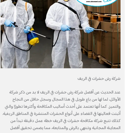
شركة رش حشرات في الريف
عند الحديث عن أفضل شركة رش حشرات في الريف لا بد من ذكر شركة
الأوائل، لما لها من باع طويل في هذا المجال وسجل حافل من النجاح
والتميز. كما أنها تعتمد على أحدث أساليب المكافحة وأكثرها تطورًا والتي
أثبتت فعاليتها في القضاء على أنواع الحشرات المنتشرة في المناطق الريفية.
كذلك تتبع شركة مكافحة حشرات في الريف خطة عمل دقيقة تبدأ من
المعاينة المجانية وتنتهي بالرش والمتابعة، مما يضمن تحقيق أفضل