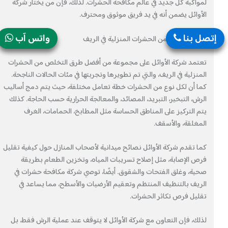
لمواكبة كل جديد في عالم مكافحة الحشرات. لذلك، فإن من يختار شركة
الأوائل يضمن أنه في يد فريق موثوق ومحترف.
إتصل بنا
واتس آب
طرق التخلص من الحشرات المنزلية في الريف
تعتمد شركة الأوائل على مجموعة من أفضل طرق التخلص من الحشرات
المنزلية في الريف، والتي تم تطويرها وتجربتها في مئات الحالات الناجحة.
كما أن لكل نوع من الحشرات خطة تعامل مختلفة، حيث يتم دمج أساليب
الرش، التبخير، التبريد، المصائد، والمعالجة الحرارية حسب الحاجة. كذلك
يتم التركيز على المناطق الحساسة مثل المطابخ، الحمامات، الغرف
المغلقة، والأسقف.
كما تقدم شركة الأوائل نصائح ميدانية لأصحاب المنازل حول كيفية تقليل
فرص الإصابة، مثل إصلاح تسريبات المياه، وتخزين الطعام بطريقة
صحية، وغلق الفتحات والشقوق. أيضًا، توصي شركة مكافحة حشرات في
الريف بالتنظيف المنتظم وتعقيم الأرضيات والأسطح، مما يساعد في
تقليل فرص تكاثر الحشرات.
لذلك، فإن التعاون مع شركة الأوائل لا يتوقف عند عملية الرش فقط، بل