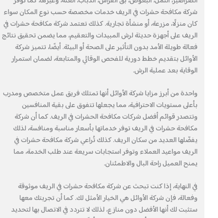
الصراصير، النمل، البعوض، بق الفراش، الذباب، العتة، وغيرها، كما توفر
شركة مكافحة حشرات في الريف خدمات مخصصة حسب نوع المكان سواء
كان منزلًا، مزرعة، أو منشأة تجارية. كذلك تعتمد شركة مكافحة حشرات في
الريف على أجهزة حديثة لرش المبيدات والتعقيم، مما يضمن تحقيق نتائج
فعالة طويلة الأمد بدون التأثير على الصحة أو البيئة. أيضًا، تتميز شركة
الأوائل بتقديم خطط دورية للفحص الوقائي والمتابعة، لضمان استمرار
الوقاية بعد عملية الرش.
واحدة من أبرز مزايا شركة الأوائل أنها تمتلك فريق عمل متخصص ومدرب
بأعلى مستويات الاحترافية، مما يجعلها تتفوق على بقية المنافسين
وتتصدر قوائم أفضل شركات مكافحة الحشرات في الريف. كما أن شركة
مكافحة حشرات في الريف توفر خدماتها بأسعار مناسبة ومنافسة، لذلك
يفضّلها العديد من سكان الريف. كذلك تُراعي شركة مكافحة حشرات في
الريف مواعيد العملاء وتوفر استجابات سريعة عند طلب الخدمة، مما
يمنح العميل راحة البال والاطمئنان.
في النهاية، إذا كنت تبحث عن شركة مكافحة حشرات في الريف موثوقة
وفعالة، فإن شركة الأوائل هي الخيار الأمثل لك. كما أن تجربتك معها
ستثبت لك أنها الأفضل دون منازع، لذلك لا تتردد في الاتصال بها لتحديد