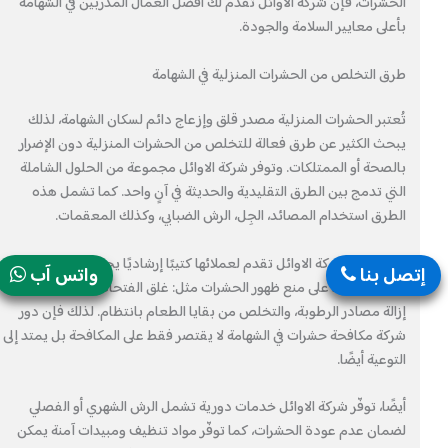
الحشرات، فإن شركة الاوائل تقدم لك أفضل العمال المدربين في الشهامة
بأعلى معايير السلامة والجودة.
طرق التخلص من الحشرات المنزلية في الشهامة
تُعتبر الحشرات المنزلية مصدر قلق وإزعاج دائم لسكان الشهامة، لذلك
يبحث الكثير عن طرق فعالة للتخلص من الحشرات المنزلية دون الإضرار
بالصحة أو الممتلكات. وتوفر شركة الاوائل مجموعة من الحلول الشاملة
التي تدمج بين الطرق التقليدية والحديثة في آنٍ واحد. كما تشمل هذه
الطرق استخدام المصائد، الجِل، الرش الضبابي، وكذلك المعقمات.
كذلك، فإن شركة الاوائل تقدم لعملائها كتيبًا إرشاديًا يحتوي على خطوات
إتصل بنا
واتس آب
وقائية تساعد على منع ظهور الحشرات مثل: غلق الفتحات، تهوية المنزل،
إزالة مصادر الرطوبة، والتخلص من بقايا الطعام بانتظام. لذلك فإن دور
شركة مكافحة حشرات في الشهامة لا يقتصر فقط على المكافحة بل يمتد إلى
التوعية أيضًا.
أيضًا، توفّر شركة الاوائل خدمات دورية تشمل الرش الشهري أو الفصلي
لضمان عدم عودة الحشرات، كما توفّر مواد تنظيف ومبيدات آمنة يمكن