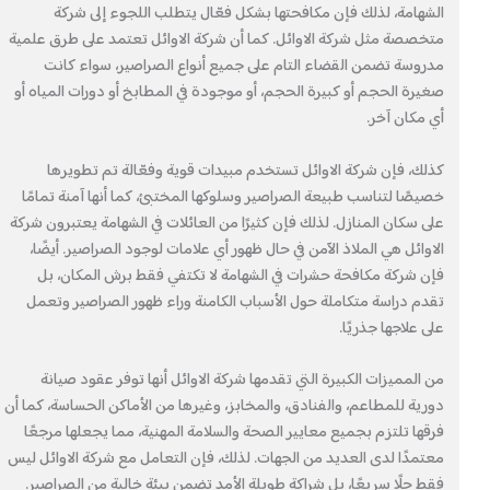
الشهامة، لذلك فإن مكافحتها بشكل فعّال يتطلب اللجوء إلى شركة
متخصصة مثل شركة الاوائل. كما أن شركة الاوائل تعتمد على طرق علمية
مدروسة تضمن القضاء التام على جميع أنواع الصراصير، سواء كانت
صغيرة الحجم أو كبيرة الحجم، أو موجودة في المطابخ أو دورات المياه أو
أي مكان آخر.
كذلك، فإن شركة الاوائل تستخدم مبيدات قوية وفعّالة تم تطويرها
خصيصًا لتناسب طبيعة الصراصير وسلوكها المختبئ، كما أنها آمنة تمامًا
على سكان المنازل. لذلك فإن كثيرًا من العائلات في الشهامة يعتبرون شركة
الاوائل هي الملاذ الآمن في حال ظهور أي علامات لوجود الصراصير. أيضًا،
فإن شركة مكافحة حشرات في الشهامة لا تكتفي فقط برش المكان، بل
تقدم دراسة متكاملة حول الأسباب الكامنة وراء ظهور الصراصير وتعمل
على علاجها جذريًا.
من المميزات الكبيرة التي تقدمها شركة الاوائل أنها توفر عقود صيانة
دورية للمطاعم، والفنادق، والمخابز، وغيرها من الأماكن الحساسة، كما أن
فرقها تلتزم بجميع معايير الصحة والسلامة المهنية، مما يجعلها مرجعًا
معتمدًا لدى العديد من الجهات. لذلك، فإن التعامل مع شركة الاوائل ليس
فقط حلًا سريعًا، بل شراكة طويلة الأمد تضمن بيئة خالية من الصراصير.