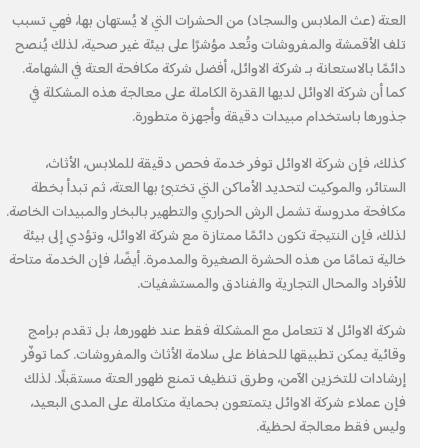
العتة (عث الملابس والسجاد) من الحشرات التي لا يُستهان بها، فهي تسبب
تلف الأقمشة والمفروشات وتُعد مؤشرًا على بيئة غير صحية، لذلك يُنصح
دائمًا بالاستعانة بـ شركة الاوائل، أفضل شركة مكافحة العتة في الشهامة.
كما أن شركة الاوائل لديها القدرة الكاملة على معالجة هذه المشكلة في
جذورها باستخدام مبيدات دقيقة وأجهزة متطورة.
كذلك، فإن شركة الاوائل توفر خدمة فحص دقيقة للملابس، الأثاث،
الستائر، والموكيت لتحديد الأماكن التي تختبئ بها العتة، ثم تبدأ بخطة
مكافحة مدروسة تشمل الرش الحراري والتطهير بالبخار والمبيدات الخاصة.
لذلك، فإن النتيجة تكون دائمًا ممتازة مع شركة الاوائل، وتؤدي إلى بيئة
خالية تمامًا من هذه الحشرة الصغيرة والمدمرة. أيضًا، فإن الخدمة متاحة
للأفراد والمحال التجارية والفنادق والمستشفيات.
شركة الاوائل لا تتعامل مع المشكلة فقط عند ظهورها، بل تقدم برامج
وقائية يمكن تطبيقها للحفاظ على سلامة الأثاث والمفروشات. كما توفّر
إرشادات للتخزين الآمن، وطرق تنظيف تمنع ظهور العتة مستقبلًا. لذلك
فإن عملاء شركة الاوائل يتمتعون بحماية متكاملة على المدى البعيد،
وليس فقط معالجة لحظية.