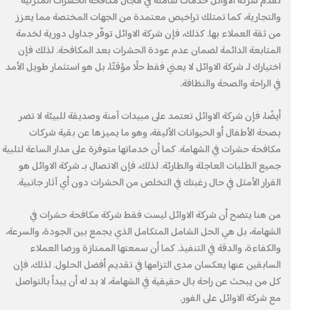
تقدم شركة الاوائل خدمات شاملة في مجال مكافحة الحشرات المنزلية
والتجارية، كما تمتلك تراخيص معتمدة من الجهات المختصة مما يعزز
من ثقة العملاء بها. كذلك، فإن شركة الاوائل توفّر جداول دورية لخدمة
المتابعة الدائمة لضمان عدم عودة الحشرات بعد المكافحة. لذلك فإن
اختيارك لـ شركة الاوائل لا يعني فقط حلًا مؤقتًا، بل هو استثمار طويل الأمد
في الراحة والصحة والنظافة.
أيضًا، فإن شركة الاوائل تعتمد على مبيدات آمنة وصديقة للبيئة لا تضر
بصحة الأطفال أو الحيوانات الأليفة، وهو ما يميزها عن بقية شركات
مكافحة حشرات في الشهامة. كما أن خدماتها متوفرة على مدار الساعة لتلبية
جميع الطلبات العاجلة والطارئة. لذلك، فإن الاتصال بـ شركة الاوائل هو
القرار الأمثل في حال رغبتك في التخلص من الحشرات دون أي آثار جانبية.
من هنا يتضح أن شركة الاوائل ليست فقط شركة مكافحة حشرات في
الشهامة، بل هي الحل الشامل المتكامل الذي يجمع بين الجودة، والسرعة،
والكفاءة، والدقة في التنفيذ. كما أن سمعتها الممتازة ورضا العملاء
السابقين عنها يعكسان مدى التزامها في تقديم أفضل الحلول. لذلك، فإن
كل من يبحث عن راحة بال حقيقية في الشهامة، لا بد له أن يبدأ بالتواصل
مع شركة الاوائل على الفور.