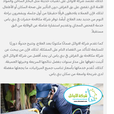
كذلك، تعتمد شركة الاوائل على تقنيات حديثة مثل البخار الساخن والمواد
الآمنة التي تقضي على بق الفراش دون التأثير على صحة السكان أو الأطفال.
لذلك، فإن العملاء يلاحظون فرقًا حقيقيًا من أول جلسة، ويشعرون براحة
النوم من جديد بعد العلاج. أيضًا، توفر شركة مكافحة حشرات في بني ياس
خدمة الفحص المجاني وتقديم استشارة شاملة عن الوقاية من البق
مستقبلاً.
كما تقدم شركة الاوائل ضمانًا مكتوبًا بعد العلاج، وتتيح جدولًا دوريًا
للمتابعة للتأكد من القضاء التام على المشكلة. لذلك، فإن من يبحث عن
شركة مكافحة بق الفراش في بني ياس لن يجد أفضل من شركة الاوائل التي
أثبتت تفوقها على مدار سنوات بفضل نتائجها السريعة وخبرتها العميقة.
كذلك، تُقدم خدماتها بأسعار تناسب جميع الميزانيات، ما يجعلها مفضلة
لدى شريحة واسعة من سكان بني ياس.