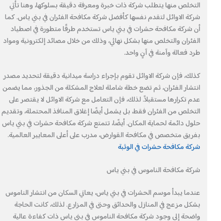
التخلص منها يتطلب شركة ذات خبرة ومعرفة دقيقة بسلوكها، وهنا تأتي
شركة الاوائل لتقدم نفسها كأفضل شركة مكافحة الفئران في بني ياس. كما
أن شركة مكافحة حشرات في بني ياس تستخدم طرقًا متطورة في اصطياد
الفئران والتخلص منها بشكل نهائي، وذلك من خلال مصائد إلكترونية ومواد
طرد فعالة وآمنة في آنٍ واحد.
كذلك، فإن شركة الاوائل تقوم بإجراء دراسة ميدانية دقيقة لتحديد مصدر
انتشار الفئران، ثم تضع خطة شاملة لعلاج المشكلة من الجذور، مما يضمن
عدم تكرارها مستقبلاً. لذلك، فإن التعامل مع شركة الاوائل لا يقتصر على
التخلص من الفئران فقط، بل يشمل أيضًا إغلاق المنافذ المحتملة، وتقديم
حلول دائمة لحماية المكان. أيضًا، تتمتع شركة مكافحة حشرات في بني ياس
بفريق متخصص في مكافحة القوارض، مدرب على أعلى المعايير العالمية.
شركة مكافحة حشرات في الوثبة
شركة مكافحة الناموس في بني ياس
عندما يبدأ موسم الحشرات في بني ياس، يعاني السكان من انتشار الناموس
بشكل مزعج في المنازل والحدائق وحتى في المزارع. لذلك، كانت الحاجة
واضحة إلى وجود شركة مكافحة الناموس في بني ياس ذات كفاءة عالية