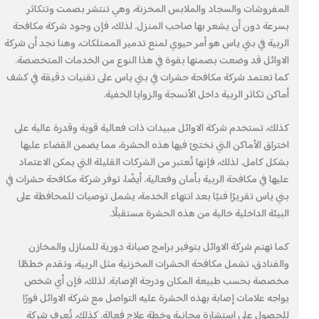
المفروشات والسجاد والملابس المخزنة، وهي تنتشر بصمت وتتكاثر
بسرعة دون أن يشعر بها صاحب المنزل. لذلك، فإن وجود شركة مكافحة
الربية في بني ياس هو أمر حيوي لمنع تدمير الممتلكات، وهنا نجد أن شركة
الاوائل قد وضعت بصمتها بقوة في هذا النوع من الخدمات المتخصصة.
كما تعتمد شركة مكافحة حشرات في بني ياس على تقنيات دقيقة في كشف
أماكن تكاثر الربية داخل الأنسجة والزوايا الخفية.
كذلك، تستخدم شركة الاوائل مبيدات ذات فعالية قوية وقدرة عالية على
اختراق الأماكن التي تختبئ فيها هذه الحشرة، مما يضمن القضاء عليها
بشكل كامل. لذلك، فإنها تُعتبر من الشركات القليلة التي يمكن الاعتماد
عليها في مكافحة الربية بأمان وفعالية. أيضًا، توفر شركة مكافحة حشرات في
بني ياس تقريرًا فنيًا بعد انتهاء الخدمة، يشمل توصيات للمحافظة على
البيئة الداخلية خالية من هذه الحشرة مستقبلًا.
كما تهتم شركة الاوائل بتوفير برامج صيانة دورية للمنازل والمخازن
والفنادق، تشمل مكافحة الحشرات المخزنية مثل الربية، وتقدم خططًا
مخصصة بحسب طبيعة المكان ودرجة الإصابة. لذلك، فإن أي شخص
يواجه علامات إصابة بهذه الحشرة عليه التواصل مع شركة الاوائل فورًا
للحصول على استشارة مجانية وخطة علاج فعالة. كذلك، تُعرف شركة