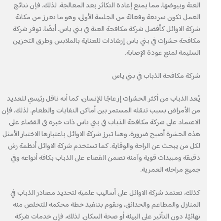
العتة وبيوضها، مما يمنع إعادة التكاثر بعد المعالجة. لذلك، فإن نتائج
العمل تكون سريعة وفعالة من الجلسة الأولى، وهو ما يعزز من مكانة
شركة الاوائل كأفضل شركة مكافحة العتة في بني ياس. أيضًا، توفر شركة
مكافحة حشرات في بني ياس إرشادات للعناية بالملابس وطرق التخزين
السليمة لمنع عودة الإصابة.
شركة مكافحة الذباب في بني ياس
يُعد الذباب من أكثر الحشرات إزعاجًا للإنسان، كما أنه ناقل رئيسي للعديد
من الأمراض بسبب تنقله المستمر بين أماكن النفايات والطعام. لذلك، فإن
الاعتماد على شركة مكافحة الذباب في بني ياس ذات خبرة في القضاء على
هذه الحشرة أصبح ضرورة، وهنا تبرز شركة الاوائل باعتبارها الاختيار الأمثل
لكل من يبحث عن الراحة والوقاية. كما تستخدم شركة الاوائل أنظمة رش
دقيقة ومبيدات قوية وآمنة تضمن القضاء على الذباب بكافة أنواعه وفي
جميع مراحله العمرية.
كذلك، تعتمد شركة الاوائل على أساليب علمية لتحديد مصادر الذباب في
المنازل والمطاعم والحدائق، وتقوم بتنفيذ خطة محكمة للتخلص منه
نهائيًا، دون التأثير على البيئة أو صحة السكان. لذلك، فإن خدمات شركة