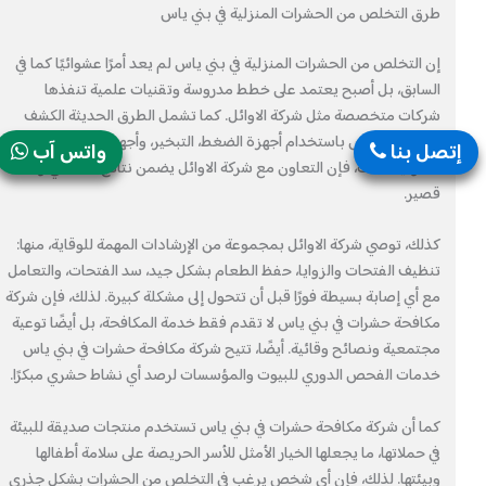
طرق التخلص من الحشرات المنزلية في بني ياس
إن التخلص من الحشرات المنزلية في بني ياس لم يعد أمرًا عشوائيًا كما في
السابق، بل أصبح يعتمد على خطط مدروسة وتقنيات علمية تنفذها
شركات متخصصة مثل شركة الاوائل. كما تشمل الطرق الحديثة الكشف
الإلكتروني، الرش باستخدام أجهزة الضغط، التبخير، وأجهزة الموجات فوق
إتصل بنا
واتس آب
الصوتية. لذلك، فإن التعاون مع شركة الاوائل يضمن نتائج فعالة في وقت
قصير.
كذلك، توصي شركة الاوائل بمجموعة من الإرشادات المهمة للوقاية، منها:
تنظيف الفتحات والزوايا، حفظ الطعام بشكل جيد، سد الفتحات، والتعامل
مع أي إصابة بسيطة فورًا قبل أن تتحول إلى مشكلة كبيرة. لذلك، فإن شركة
مكافحة حشرات في بني ياس لا تقدم فقط خدمة المكافحة، بل أيضًا توعية
مجتمعية ونصائح وقائية. أيضًا، تتيح شركة مكافحة حشرات في بني ياس
خدمات الفحص الدوري للبيوت والمؤسسات لرصد أي نشاط حشري مبكرًا.
كما أن شركة مكافحة حشرات في بني ياس تستخدم منتجات صديقة للبيئة
في حملاتها، ما يجعلها الخيار الأمثل للأسر الحريصة على سلامة أطفالها
وبيئتها. لذلك، فإن أي شخص يرغب في التخلص من الحشرات بشكل جذري