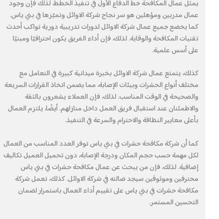
يمثل عمال المكافحة خط الدفاع الأول في تنفيذ الخطط، لذلك فإن وجود
عمال مدربين ومؤهلين هو سر نجاح شركة الاوائل وتميّزها في بني ياس.
كما يخضع جميع عمال شركة الاوائل لدورات تدريبية دورية تواكب أحدث
تقنيات المكافحة والوقاية. لذلك، فإن أداء الفريق يكون احترافيًا ومبنيًا
على أسس علمية.
كذلك، يتمتع عمال شركة الاوائل بخبرة ميدانية كبيرة في التعامل مع
مختلف أنواع الحشرات وبيئات الإصابة، مما يضمن اتخاذ القرارات السريعة
والصحيحة في الوقت المناسب. لذلك، فإن العملاء يشعرون بالثقة
والاطمئنان عند استقبال فريق العمل داخل منازلهم. أيضًا، يلتزم العمال
بأعلى معايير النظافة والاحترام والسرعة في التنفيذ.
كما أن شركة مكافحة حشرات في بني ياس توفر العدد المناسب من العمال
لكل مهمة حسب حجم المكان ودرجة الإصابة، دون تحميل العميل تكاليف
إضافية. لذلك، فإن من يبحث عن عمال مكافحة حشرات في بني ياس
محترفين وموثوقين سيجد ضالته في شركة الاوائل. كذلك، تعمل شركة
مكافحة حشرات في بني ياس على تقييم أداء العمال باستمرار لضمان
التحسين المستمر.