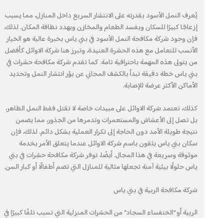
يُعرف النمل الأسود بقدرته على الانتشار السريع داخل المنازل، مما يسبب
إزعاجًا كبيرًا للسكان ويفسد الطعام والمخازن ويهدد نظافة المكان. لذلك،
فإن وجود شركة مكافحة النمل الأسود في بني ياس بخبرة عالية هو الخيار
الأنسب للتعامل مع هذه الحشرة العنيدة، وتبرز هنا شركة الاوائل كأفضل
من يتولى هذه المهمة باحترافية تامة. كما تقدم شركة مكافحة حشرات في
بني ياس خطة دقيقة تبدأ بالكشف المجاني عن بؤر انتشار النمل وتحديد
الأماكن الأكثر عرضة للإصابة.
كذلك، تعتمد شركة الاوائل على مبيدات خاصة لا تقتل فقط النمل الظاهر،
بل تصل إلى الأعشاش والمستعمرات وتدمرها من الجذور، مما يضمن
نتيجة طويلة الأمد دون الحاجة إلى تكرار العملية بشكل دائم. لذلك، فإن
سكان بني ياس يثقون باسم شركة الاوائل عندما يتعلق الأمر بخدمة
موثوقة وسريعة في هذا المجال. أيضًا، توفر شركة مكافحة حشرات في بني
ياس حلولًا بيئية آمنة تجعلها مثالية للمنازل التي تضم أطفالًا أو كبار السن.
شركة مكافحة الربية في بني ياس
الربية أو “الخنفساء السجاد” من الحشرات المنزلية التي تسبب تلفًا كبيرًا في