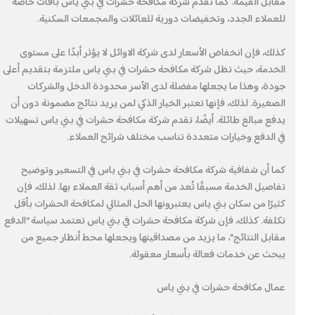
مقابل القيمة. كما تُقدم شركة مكافحة حشرات في بني ياس باقات خاصة
للعملاء الجدد، وتخفيضات دورية للعائلات والمجمعات السكنية.
كذلك، فإن انخفاض الأسعار لدى شركة الاوائل لا يؤثر أبدًا على مستوى
الخدمة، حيث تظل شركة مكافحة حشرات في بني ياس ملتزمة بتقديم أعلى
جودة، وهذا ما يجعلها مفضلة لدى الأسر محدودة الدخل والشركات
الصغيرة. لذلك، فإنها تعتبر الخيار الذكي لمن يريد نتائج مضمونة دون أن
يدفع مبالغ طائلة. أيضًا، تقدم شركة مكافحة حشرات في بني ياس تسهيلات
في الدفع وخيارات متعددة تناسب مختلف شرائح العملاء.
كما أن شفافية شركة مكافحة حشرات في بني ياس في التسعير وتوضيح
تفاصيل الخدمة مسبقًا تُعد من أهم أسباب ثقة العملاء بها. لذلك، فإن
كثيرًا من سكان بني ياس يعتبرونها الحل المثالي لمكافحة الحشرات بأقل
تكلفة. كذلك، فإن شركة مكافحة حشرات في بني ياس تعتمد سياسة “الدفع
مقابل النتائج”، ما يزيد من مصداقيتها ويجعلها محط أنظار جميع من
يبحث عن خدمات فعالة بأسعار معقولة.
عمال مكافحة حشرات في بني ياس