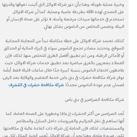
وخبرة عملية طويلة، وهنا يأتي دور شركة الاوائل التي أثبتت تفوقها وقدرتها
على التصدي لهذه الآفة بطريقة علمية وعملية. كما أن شركة الاوائل
تستخدم في خدماتها مبيدات مرخصة وآمنة، لا تؤثر على صحة الإنسان أو
البيئة، وتضمن التخلص من الناموس بشكل نهائي.
كذلك، تعتمد شركة الاوائل على خطة متكاملة تبدأ من المعاينة المجانية
للموقع، وتحديد مصادر تجمع الناموس سواء في البرك المائية أو الحدائق
أو الأماكن الرطبة، ومن ثم تطبيق أفضل الطرق للتخلص منها. لذلك، فإن
العملاء يشعرون بالفرق مباشرة بعد تطبيق خدمات شركة الاوائل، حيث
يلاحظون اختفاء الناموس بنسبة كبيرة جدًا خلال ساعات قليلة فقط. أيضًا،
توفر شركة مكافحة حشرات في بني ياس خدمة التعقيم والوقاية بعد الرش،
لضمان عدم عودة الناموس مجددًا.
شركة مكافحة حشرات في المُشرِف
شركة مكافحة الصراصير في بني ياس
تُعد الصراصير من أكثر الحشرات إزعاجًا وخطورة على الصحة العامة، كما
أنها تساهم في نقل الجراثيم والفيروسات داخل المنازل والمطاعم
والمستشفيات. لذلك، فإن الحاجة إلى شركة ذات كفاءة عالية في مكافحتها
تكون ضرورة ملحة، وهنا نجد أن شركة الاوائل تُعتبر الخيار المثالي لكل من