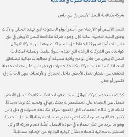
والعائلات.
شركة مكافحة حشرات في الخالدية
شركة مكافحة النمل الأبيض في بني ياس
النمل الأبيض أو “الأرضة” من أخطر أنواع الحشرات التي تهدد المباني والأثاث
وحتى البنية التحتية، لذلك فإن وجود شركة مكافحة النمل الأبيض في بني
ياس بات أمرًا ضروريًا للحفاظ على الممتلكات. وهنا تبرز شركة الاوائل
كواحدة من الشركات الرائدة التي تقدم حلولًا علمية وعملية لمكافحة
النمل الأبيض، من خلال برامج وقاية مسبقة أو معالجات نهائية للمناطق
المصابة. كما تعتمد شركة مكافحة حشرات في بني ياس على معدات حديثة
للكشف عن انتشار النمل الأبيض داخل الجدران والأرضيات دون الحاجة إلى
تكسير أو حفر.
كذلك، تستخدم شركة الاوائل مبيدات قوية خاصة بمكافحة النمل الأبيض،
تعمل على القضاء على المستعمرات بشكل نهائي، وتمنع تكاثرها مجددًا.
لذلك، فإن نتائج الخدمات التي تقدمها شركة مكافحة حشرات في بني ياس
تكون فعالة ومضمونة، كما يتم تقديم ضمانات طويلة الأمد على الخدمة،
وهو ما يزيد من ثقة العملاء في جودة العمل. أيضًا، تقدم شركة الاوائل
استشارات مجانية للعملاء بشأن كيفية الوقاية من الإصابة مستقبلاً.