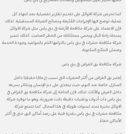
جعلها الخيار الأول للمقاولين وأصحاب المشاريع في بني ياس.
كما تحرص شركة الاوائل على تقديم تقارير تفصيلية بعد انتهاء كل
عملية، توضح فيها الإجراءات المُتّبعة ونصائح الصيانة المستقبلية. لذلك،
فإن الاعتماد على شركة مكافحة الأرضة في بني ياس مثل شركة الاوائل
يمنحك راحة البال ويحمي ممتلكاتك من الخطر الصامت. كذلك، تتميز
شركة مكافحة حشرات في بني ياس بالتزامها التام بالمواعيد وجودة الخدمة
وضمان النتائج المكتوبة.
شركة مكافحة بق الفراش في بني ياس
يُعتبر بق الفراش من أكثر الحشرات التي تسبب إزعاجًا حقيقيًا داخل
المنازل، خاصة عند النوم، حيث يتغذى على دم الإنسان ويتكاثر بسرعة
داخل الفرش والأثاث. لذلك، فإن الحاجة إلى شركة مكافحة بق الفراش في
بني ياس ذات أدوات وتقنيات دقيقة باتت ضرورية، وهو ما توفره شركة
الاوائل بخبرة تمتد لسنوات طويلة في هذا المجال. كما تتمتع شركة
مكافحة حشرات في بني ياس بقدرة فنية على رصد أماكن البق حتى في أكثر
الأماكن خفاءً.